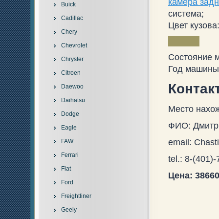
камера задн
Buick
система;
Cadillac
Цвет кузова
Chery
Chevrolet
Состояние 
Chrysler
Год машины:
Citroen
Контак
Daewoo
Daihatsu
Место нахож
Dodge
ФИО: Дмитр
Eagle
email: Chast
FAW
Ferrari
tel.: 8-(401)
Fiat
Цена: 386600
Ford
Freightliner
Geely