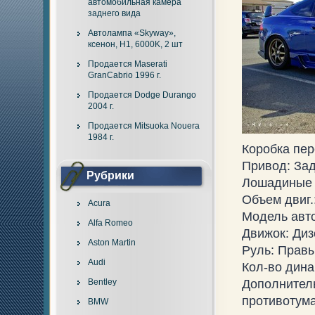
автомобильная камера
заднего вида
Автолампа «Skyway»,
ксенон, H1, 6000K, 2 шт
Продается Maserati
GranCabrio 1996 г.
Продается Dodge Durango
2004 г.
Продается Mitsuoka Nouera
1984 г.
Коробка пер
Привод: За
Рубрики
Лошадиные с
Объем двиг.:
Acura
Модель авто
Alfa Romeo
Движок: Ди
Aston Martin
Руль: Прав
Audi
Кол-во дина
Bentley
Дополнител
противотум
BMW