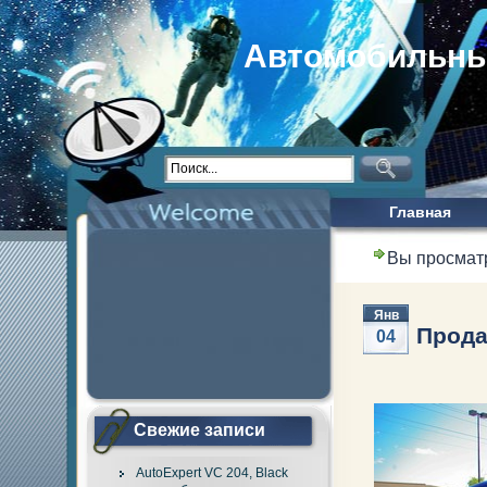
Автомобильны
Главная
Вы просмат
Янв
Продае
04
Свежие записи
AutoExpert VC 204, Black