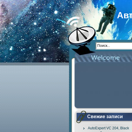
Ав
Свежие записи
AutoExpert VC 204, Black