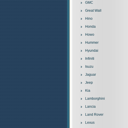
GMC
Great Wall
Hino
Honda
Howo
Hummer
Hyundai
Infiniti
Isuzu
Jaguar
Jeep
Kia
Lamborghini
Lancia
Land Rover
Lexus