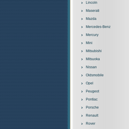
Lincoln
Maserati
Mazda
Mercedes-Benz
Mercury
Mini
Mitsubishi
Mitsuoka
Nissan
Oldsmobile
Opel
Peugeot
Pontiac
Porsche
Renault
Rover