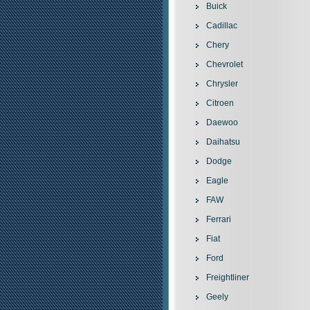
Buick
Cadillac
Chery
Chevrolet
Chrysler
Citroen
Daewoo
Daihatsu
Dodge
Eagle
FAW
Ferrari
Fiat
Ford
Freightliner
Geely