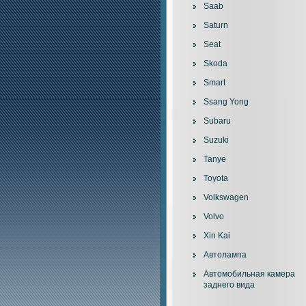
Saab
Saturn
Seat
Skoda
Smart
Ssang Yong
Subaru
Suzuki
Tanye
Toyota
Volkswagen
Volvo
Xin Kai
Автолампа
Автомобильная камера
заднего вида