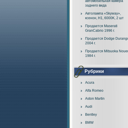
автомобильная камера
заднего вида
Автолампа «Skyway»,
ксенон, H1, 6000K, 2 шт
Продается Maserati
GranCabrio 1996 г.
Продается Dodge Durang
2004 г.
Продается Mitsuoka Noue
1984 г.
Рубрики
Acura
Alfa Romeo
Aston Martin
Audi
Bentley
BMW