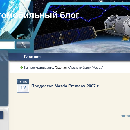
томобильный блог
Главная
Вы просматриваете:
Главная
>Архив рубрики ‘
Mazda
’
Янв
Продается Mazda Premacy 2007 г.
12
Чита