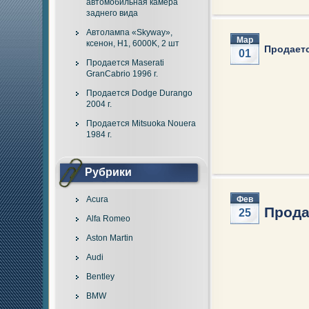
автомобильная камера
заднего вида
Автолампа «Skyway»,
Мар
ксенон, H1, 6000K, 2 шт
Продаетс
01
Продается Maserati
GranCabrio 1996 г.
Продается Dodge Durango
2004 г.
Продается Mitsuoka Nouera
1984 г.
Рубрики
Acura
Фев
Прода
25
Alfa Romeo
Aston Martin
Audi
Bentley
BMW