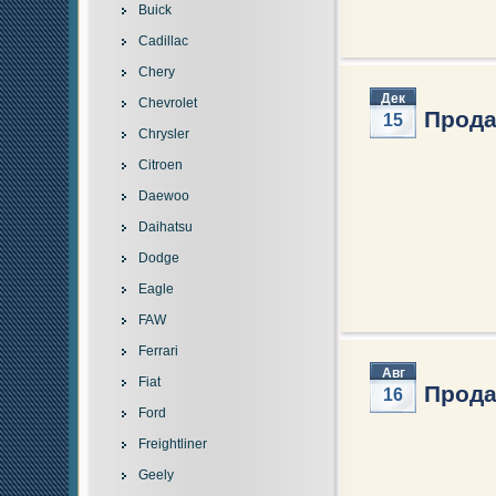
Buick
Cadillac
Chery
Дек
Chevrolet
Продае
15
Chrysler
Citroen
Daewoo
Daihatsu
Dodge
Eagle
FAW
Ferrari
Авг
Fiat
Продае
16
Ford
Freightliner
Geely