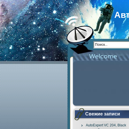
Ав
Свежие записи
AutoExpert VC 204, Black