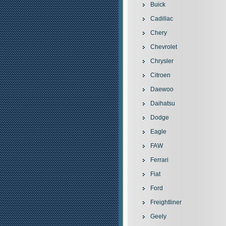
Buick
Cadillac
Chery
Chevrolet
Chrysler
Citroen
Daewoo
Daihatsu
Dodge
Eagle
FAW
Ferrari
Fiat
Ford
Freightliner
Geely