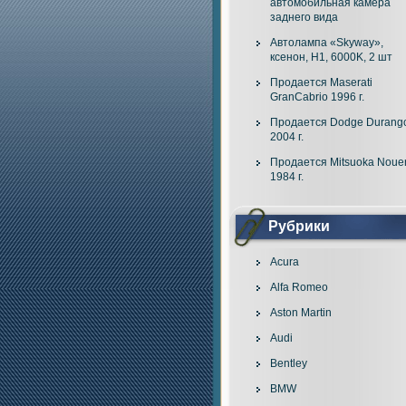
автомобильная камера
заднего вида
Автолампа «Skyway»,
ксенон, H1, 6000K, 2 шт
Продается Maserati
GranCabrio 1996 г.
Продается Dodge Durang
2004 г.
Продается Mitsuoka Noue
1984 г.
Рубрики
Acura
Alfa Romeo
Aston Martin
Audi
Bentley
BMW