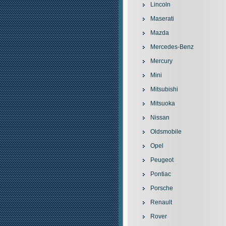
Lincoln
Maserati
Mazda
Mercedes-Benz
Mercury
Mini
Mitsubishi
Mitsuoka
Nissan
Oldsmobile
Opel
Peugeot
Pontiac
Porsche
Renault
Rover