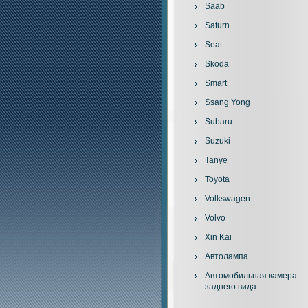
Saab
Saturn
Seat
Skoda
Smart
Ssang Yong
Subaru
Suzuki
Tanye
Toyota
Volkswagen
Volvo
Xin Kai
Автолампа
Автомобильная камера
заднего вида