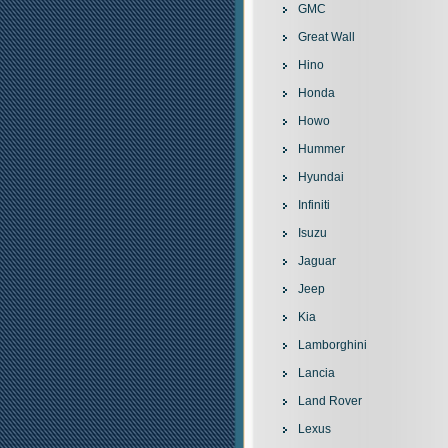
GMC
Great Wall
Hino
Honda
Howo
Hummer
Hyundai
Infiniti
Isuzu
Jaguar
Jeep
Kia
Lamborghini
Lancia
Land Rover
Lexus