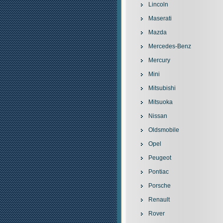
Lincoln
Maserati
Mazda
Mercedes-Benz
Mercury
Mini
Mitsubishi
Mitsuoka
Nissan
Oldsmobile
Opel
Peugeot
Pontiac
Porsche
Renault
Rover