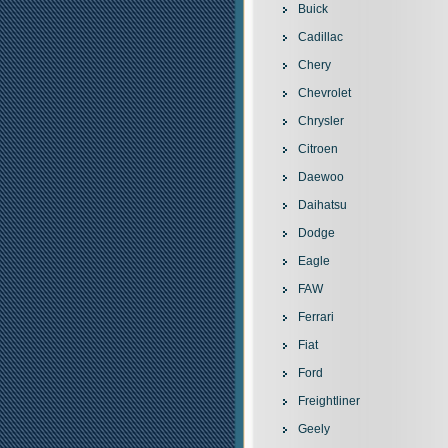
Buick
Cadillac
Chery
Chevrolet
Chrysler
Citroen
Daewoo
Daihatsu
Dodge
Eagle
FAW
Ferrari
Fiat
Ford
Freightliner
Geely