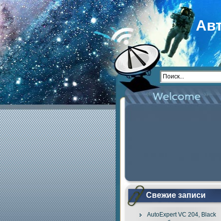
Ав
Свежие записи
AutoExpert VC 204, Black