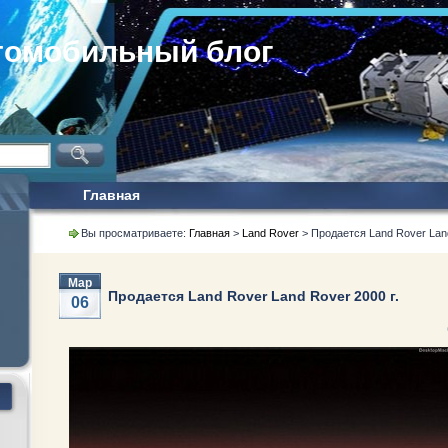
томобильный блог
Главная
Вы просматриваете:
Главная
>
Land Rover
> Продается Land Rover Land
Мар
Продается Land Rover Land Rover 2000 г.
06