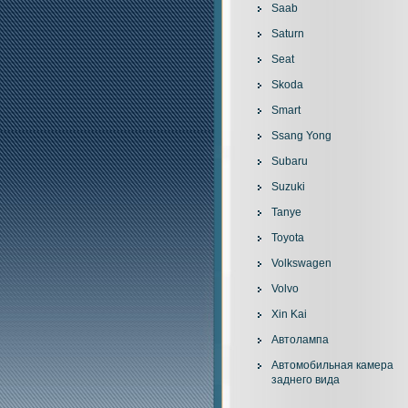
Saab
Saturn
Seat
Skoda
Smart
Ssang Yong
Subaru
Suzuki
Tanye
Toyota
Volkswagen
Volvo
Xin Kai
Автолампа
Автомобильная камера
заднего вида