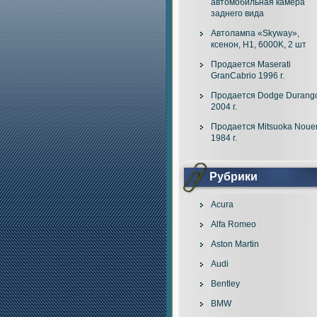
автомобильная камера
заднего вида
Автолампа «Skyway»,
ксенон, H1, 6000K, 2 шт
Продается Maserati
GranCabrio 1996 г.
Продается Dodge Durang
2004 г.
Продается Mitsuoka Noue
1984 г.
Рубрики
Acura
Alfa Romeo
Aston Martin
Audi
Bentley
BMW