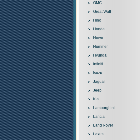
GMC
Great Wall
Hino
Honda
Howo
Hummer
Hyundai
Infiniti
Isuzu
Jaguar
Jeep
Kia
Lamborghini
Lancia
Land Rover
Lexus