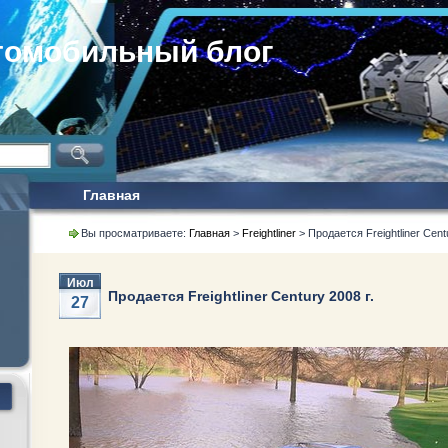
томобильный блог
Главная
Вы просматриваете:
Главная
>
Freightliner
> Продается Freightliner Centu
Июл
Продается Freightliner Century 2008 г.
27