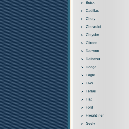
Buick
Cadillac
Chery
Chevrolet
Chrysler
Citroen
Daewoo
Daihatsu
Dodge
Eagle
FAW
Ferrari
Fiat
Ford
Freightliner
Geely