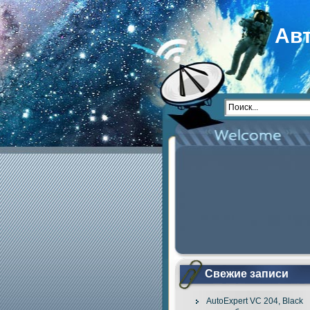
Ав
Свежие записи
AutoExpert VC 204, Black