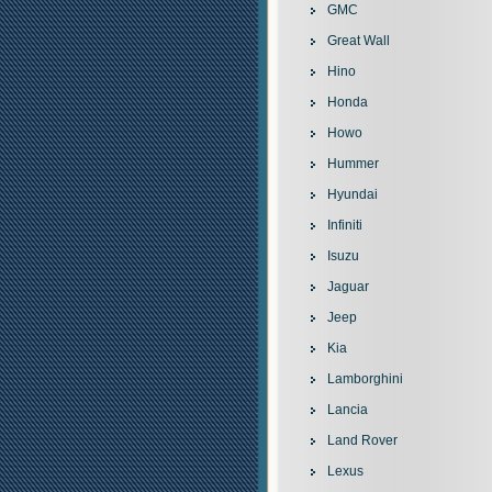
GMC
Great Wall
Hino
Honda
Howo
Hummer
Hyundai
Infiniti
Isuzu
Jaguar
Jeep
Kia
Lamborghini
Lancia
Land Rover
Lexus