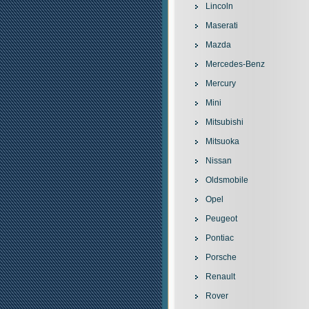
Lincoln
Maserati
Mazda
Mercedes-Benz
Mercury
Mini
Mitsubishi
Mitsuoka
Nissan
Oldsmobile
Opel
Peugeot
Pontiac
Porsche
Renault
Rover