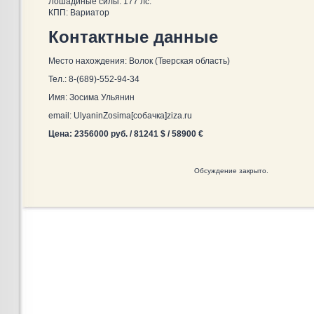
Лошадиные силы: 177 лс.
КПП: Вариатор
Контактные данные
Место нахождения: Волок (Тверская область)
Тел.: 8-(689)-552-94-34
Имя: Зосима Ульянин
email: UlyaninZosima[собачка]ziza.ru
Цена: 2356000 руб. / 81241 $ / 58900 €
Обсуждение закрыто.