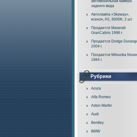
автомобильная камера
заднего вида
Автолампа «Skyway»,
ксенон, H1, 6000K, 2 шт
Продается Maserati
GranCabrio 1996 г.
Продается Dodge Durang
2004 г.
Продается Mitsuoka Noue
1984 г.
Рубрики
Acura
Alfa Romeo
Aston Martin
Audi
Bentley
BMW