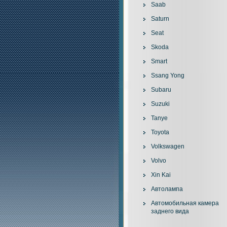
Saab
Saturn
Seat
Skoda
Smart
Ssang Yong
Subaru
Suzuki
Tanye
Toyota
Volkswagen
Volvo
Xin Kai
Автолампа
Автомобильная камера
заднего вида